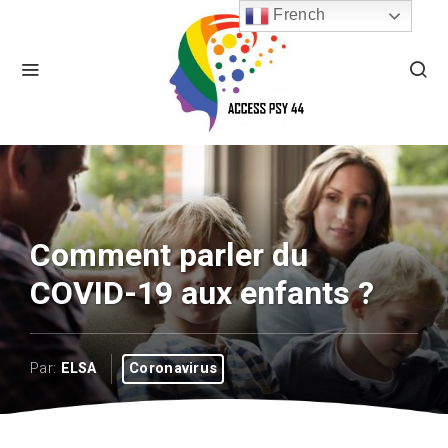
French
Comment parler du
COVID-19 aux enfants ?
Par:
ELSA
Coronavirus